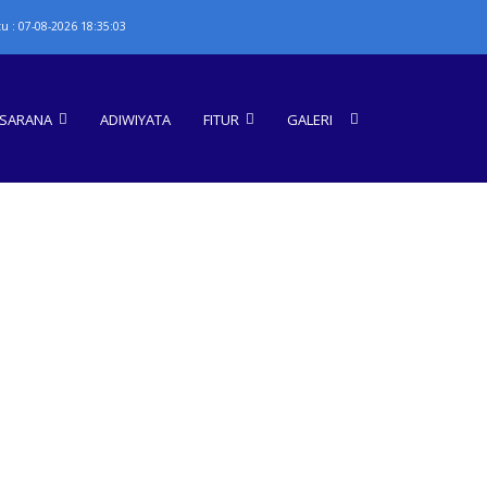
u : 07-08-2026 18:35:03
ASARANA
ADIWIYATA
FITUR
GALERI