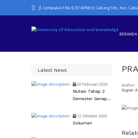
Jl. Cempaka V No.9, RT.6/RW.9, Cakung Tim., Kec. Cak
BERANDA
PR
Latest News
02 Februari 2026
Author:
Super A
Mutasi Tahap 2
Semester Genap
2025-2026
12 Oktober 2025
Dokumen
Rela