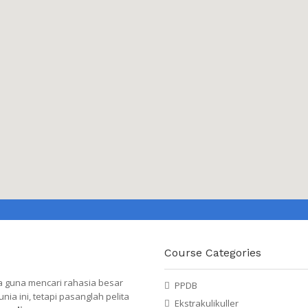
Course Categories
a guna mencari rahasia besar
PPDB
a ini, tetapi pasanglah pelita
Ekstrakulikuller