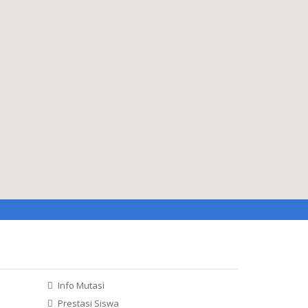
2y
html embed google ma
Info Mutasi
Prestasi Siswa