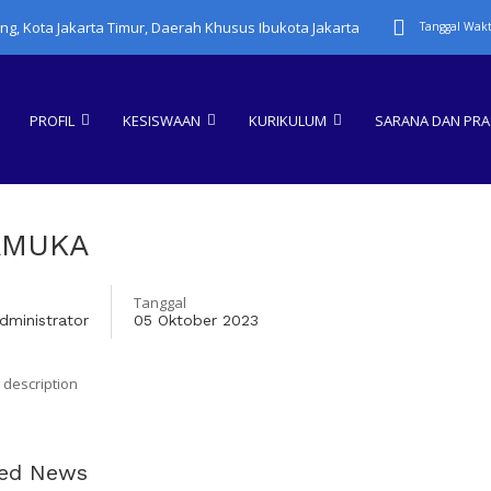
ung, Kota Jakarta Timur, Daerah Khusus Ibukota Jakarta
Tanggal Wakt
PROFIL
KESISWAAN
KURIKULUM
SARANA DAN PR
AMUKA
Tanggal
dministrator
05 Oktober 2023
ted News