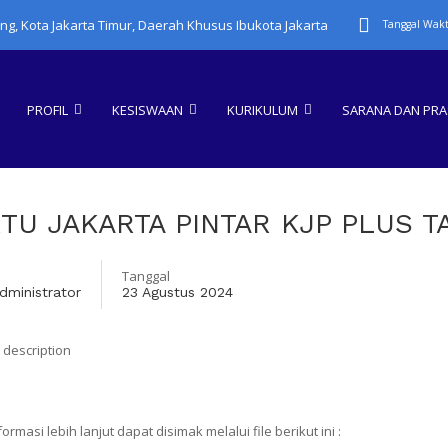
ung, Kota Jakarta Timur, Daerah Khusus Ibukota Jakarta
Tanggal Wakt
PROFIL
KESISWAAN
KURIKULUM
SARANA DAN PR
TU JAKARTA PINTAR KJP PLUS TA
Tanggal
dministrator
23 Agustus 2024
ormasi lebih lanjut dapat disimak melalui file berikut ini :