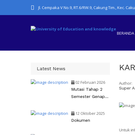
Jl. Cempaka V No.9, RT.6/RW.9, Cakung Tim., Kec. Cak
BERANDA
KAR
Latest News
02 Februari 2026
Author:
Super A
Mutasi Tahap 2
Semester Genap
2025-2026
12 Oktober 2025
Dokumen
Untuk inf